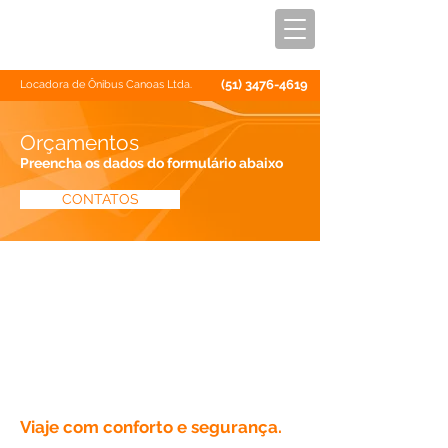
(51) 3476-4619
Locadora de Ônibus Canoas Ltda.
Orçamentos
Preencha os dados do formulário abaixo
CONTATOS
Viaje com conforto e segurança.