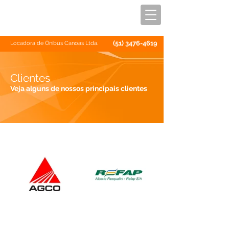
(51) 3476-4619
Locadora de Ônibus Canoas Ltda.
Clientes
Veja alguns de nossos principais clientes